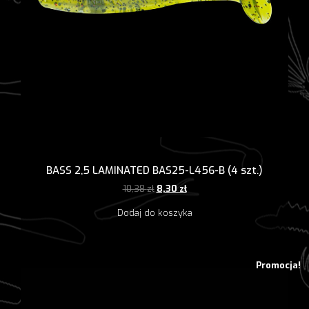
BASS 2,5 LAMINATED BAS25-L456-B (4 szt.)
Pierwotna
Aktualna
10,38
zł
8,30
zł
cena
cena
Dodaj do koszyka
wynosiła:
wynosi:
10,38 zł.
8,30 zł.
Promocja!