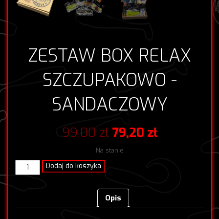
ZESTAW BOX RELAX
SZCZUPAKOWO -
SANDACZOWY
Pierwotna
Aktualna
99,00
zł
79,20
zł
cena
cena
Na stanie
wynosiła:
wynosi:
ilość
Dodaj do koszyka
ZESTAW
99,00 zł.
79,20 zł.
BOX
RELAX
Opis
SZCZUPAKOWO
-