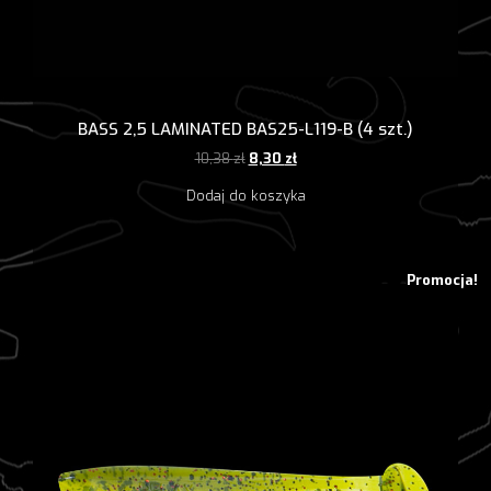
BASS 2,5 LAMINATED BAS25-L119-B (4 szt.)
Pierwotna
Aktualna
10,38
zł
8,30
zł
cena
cena
Dodaj do koszyka
wynosiła:
wynosi:
10,38 zł.
8,30 zł.
Promocja!