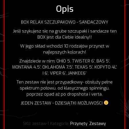
SANDACZOWY
Opis
BOX RELAX SZCZUPAKOWO - SANDACZOWY
Jeśli szykujesz się na grube szczupaki i sandacze ten
BOX jest dla Ciebie idealny!!
W jego skład wchodzi 10 rodzajów przynęt w
najlepszych kolorach!
Znajdziecie w nim: OHIO 5, TWISTER 6', BAS 5',
MONTANA 4,5', OKLAHOMA 7,5', TEXAS 5', KOPYTO 4L'
I 6', VIPER 6', JANKEE6'
Ten zestaw nie jest przypadkowy- obsłuży pełne
spektrum połowu, od klasycznego spinningu,
poprzez opad aż po dropshota i verta.
JEDEN ZESTAW - DZIESIĄTKI MOŻLIWOŚCI
SKU:
zestaw-1
Kategorie:
Przynęty
,
Zestawy