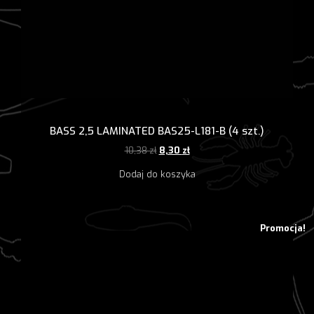
BASS 2,5 LAMINATED BAS25-L181-B (4 szt.)
Pierwotna
Aktualna
10,38
zł
8,30
zł
cena
cena
Dodaj do koszyka
wynosiła:
wynosi:
10,38 zł.
8,30 zł.
Promocja!