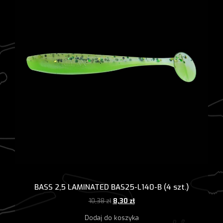
BASS 2,5 LAMINATED BAS25-L140-B (4 szt.)
Pierwotna
Aktualna
10,38
zł
8,30
zł
cena
cena
Dodaj do koszyka
wynosiła:
wynosi: