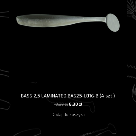
BASS 2,5 LAMINATED BAS25-L016-B (4 szt.)
Pierwotna
Aktualna
10,38
zł
8,30
zł
cena
cena
Dodaj do koszyka
wynosiła:
wynosi:
10,38 zł.
8,30 zł.