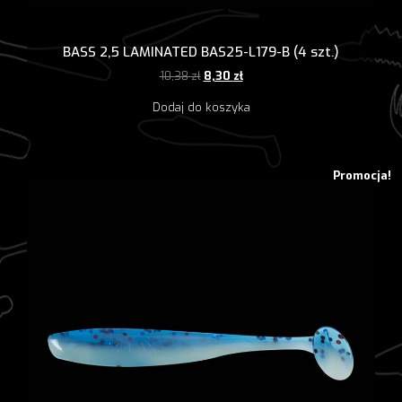
BASS 2,5 LAMINATED BAS25-L179-B (4 szt.)
Pierwotna
Aktualna
10,38
zł
8,30
zł
cena
cena
Dodaj do koszyka
wynosiła:
wynosi:
10,38 zł.
8,30 zł.
Promocja!