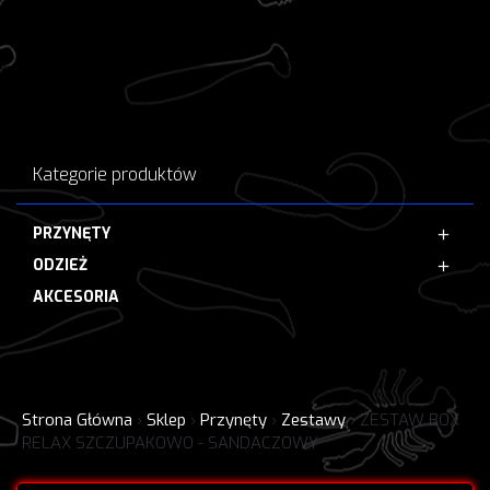
Kategorie produktów
PRZYNĘTY
ODZIEŻ
AKCESORIA
Strona Główna
›
Sklep
›
Przynęty
›
Zestawy
›
ZESTAW BOX
RELAX SZCZUPAKOWO - SANDACZOWY