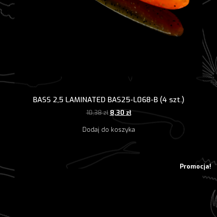
BASS 2,5 LAMINATED BAS25-L068-B (4 szt.)
Pierwotna
Aktualna
10,38
zł
8,30
zł
cena
cena
Dodaj do koszyka
wynosiła:
wynosi:
10,38 zł.
8,30 zł.
Promocja!