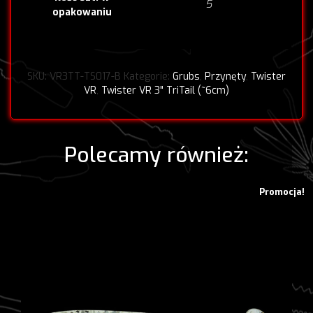
5
opakowaniu
SKU:
VR3TT-TS017-B
Kategorie:
Grubs
,
Przynęty
,
Twister
VR
,
Twister VR 3" TriTail (~6cm)
Polecamy również:
Promocja!