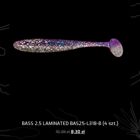
BASS 2,5 LAMINATED BAS25-L318-B (4 szt.)
Pierwotna
Aktualna
10,38
zł
8,30
zł
cena
cena