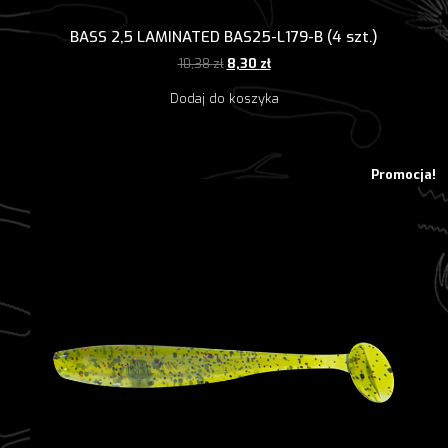
BASS 2,5 LAMINATED BAS25-L179-B (4 szt.)
Pierwotna
Aktualna
10,38
zł
8,30
zł
cena
cena
Dodaj do koszyka
wynosiła:
wynosi:
10,38 zł.
8,30 zł.
Promocja!