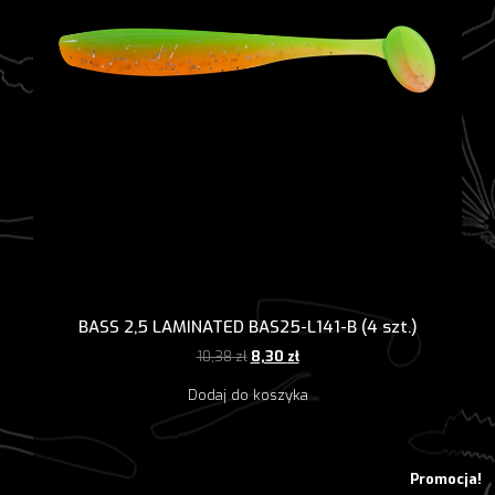
BASS 2,5 LAMINATED BAS25-L141-B (4 szt.)
Pierwotna
Aktualna
10,38
zł
8,30
zł
cena
cena
Dodaj do koszyka
wynosiła:
wynosi:
10,38 zł.
8,30 zł.
Promocja!