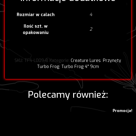
4
Rozmiar w calach
Ilość szt. w
2
opakowaniu
SKU:
TF4-L009-B
Kategorie:
Creature Lures
,
Przynęty
,
Turbo Frog
,
Turbo Frog 4" 9cm
Polecamy również:
Promocja!