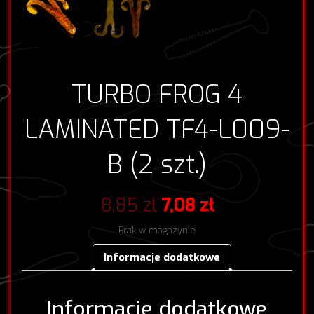
TURBO FROG 4
LAMINATED TF4-L009-
B (2 szt.)
Pierwotna
Aktualna
8,85
zł
7,08
zł
cena
cena
Brak w magazynie
wynosiła:
wynosi:
Informacje dodatkowe
8,85 zł.
7,08 zł.
Informacje dodatkowe