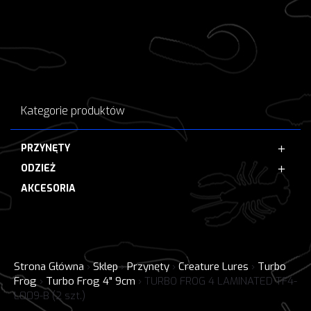
Kategorie produktów
PRZYNĘTY
ODZIEŻ
AKCESORIA
Strona Główna
›
Sklep
›
Przynęty
›
Creature Lures
›
Turbo
Frog
›
Turbo Frog 4" 9cm
›
TURBO FROG 4 LAMINATED TF4-
L009-B (2 szt.)