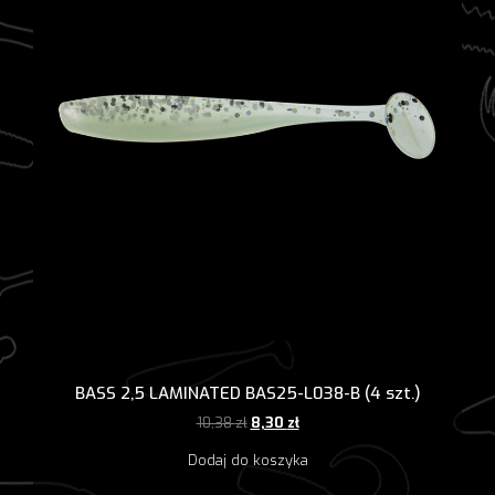
BASS 2,5 LAMINATED BAS25-L038-B (4 szt.)
Pierwotna
Aktualna
10,38
zł
8,30
zł
cena
cena
Dodaj do koszyka
wynosiła:
wynosi:
10,38 zł.
8,30 zł.