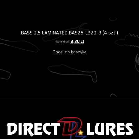
BASS 2,5 LAMINATED BAS25-L320-B (4 szt.)
Pierwotna
Aktualna
10,38
zł
8,30
zł
cena
cena
Dodaj do koszyka
wynosiła:
wynosi:
10,38 zł.
8,30 zł.