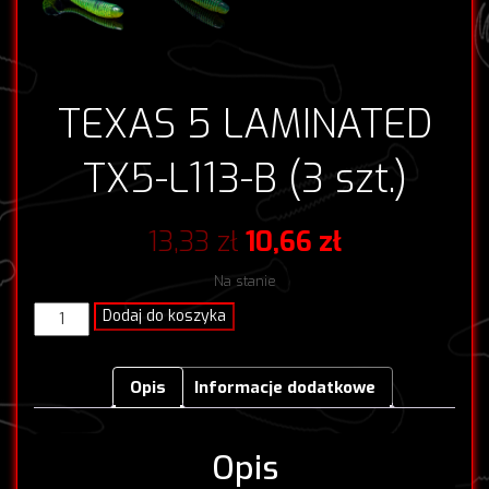
TEXAS 5 LAMINATED
TX5-L113-B (3 szt.)
Pierwotna
Aktualna
13,33
zł
10,66
zł
cena
cena
Na stanie
wynosiła:
wynosi:
ilość
Dodaj do koszyka
TEXAS
13,33 zł.
10,66 zł.
5
LAMINATED
Opis
Informacje dodatkowe
TX5-
L113-
B
Opis
(3
szt.)