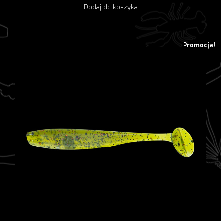
Dodaj do koszyka
wynosiła:
wynosi:
10,38 zł.
8,30 zł.
Promocja!