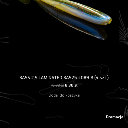
BASS 2,5 LAMINATED BAS25-L089-B (4 szt.)
Pierwotna
Aktualna
10,38
zł
8,30
zł
cena
cena
Dodaj do koszyka
wynosiła:
wynosi:
10,38 zł.
8,30 zł.
Promocja!