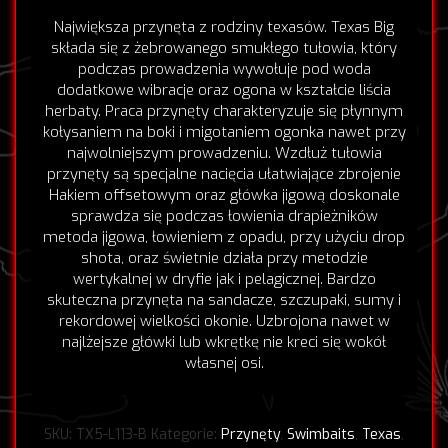
Największa przynęta z rodziny texasów. Texas Big
składa się z żebrowanego smukłego tułowia, który
podczas prowadzenia wywołuje pod woda
dodatkowe wibracje oraz ogona w kształcie liścia
herbaty. Praca przynęty charakteryzuje się płynnym
kołysaniem na boki i migotaniem ogonka nawet przy
najwolniejszym prowadzeniu. Wzdłuż tułowia
przynęty są specjalne nacięcia ułatwiające zbrojenie
Hakiem offsetowym oraz główka jigową doskonale
sprawdza się podczas łowienia drapieżników
metoda jigowa, łowieniem z opadu, przy użyciu drop
shota, oraz świetnie działa przy metodzie
wertykalnej w dryfie jak i pelagicznej. Bardzo
skuteczna przynęta na sandacze, szczupaki, sumy i
rekordowej wielkości okonie. Uzbrojona nawet w
najlżejsze główki lub wkrętkę nie kreci się wokół
własnej osi.
SKU:
TX5-L113-B
Kategorie:
Przynęty
,
Swimbaits
,
Texas
,