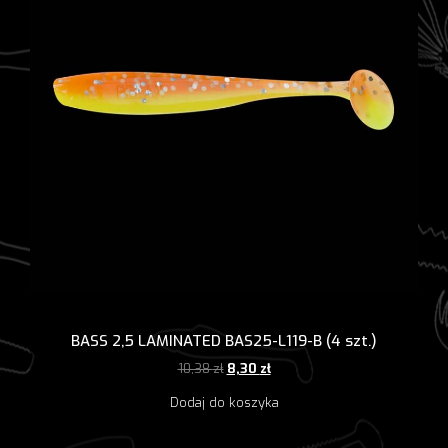
BASS 2,5 LAMINATED BAS25-L119-B (4 szt.)
Pierwotna
Aktualna
10,38
zł
8,30
zł
cena
cena
Dodaj do koszyka
wynosiła:
wynosi:
10,38 zł.
8,30 zł.