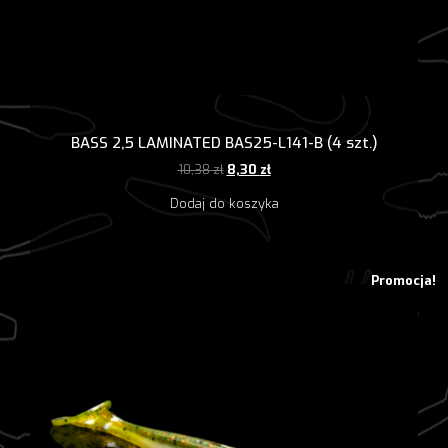
BASS 2,5 LAMINATED BAS25-L141-B (4 szt.)
Pierwotna
Aktualna
10,38
zł
8,30
zł
cena
cena
Dodaj do koszyka
wynosiła:
wynosi:
10,38 zł.
8,30 zł.
Promocja!