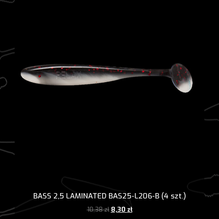
BASS 2,5 LAMINATED BAS25-L206-B (4 szt.)
Pierwotna
Aktualna
10,38
zł
8,30
zł
cena
cena