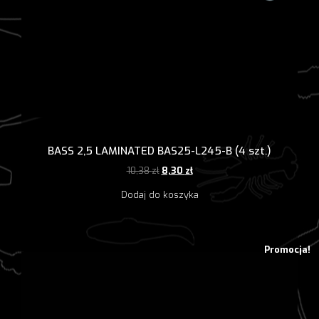
BASS 2,5 LAMINATED BAS25-L245-B (4 szt.)
Pierwotna
Aktualna
10,38
zł
8,30
zł
cena
cena
Dodaj do koszyka
wynosiła:
wynosi:
10,38 zł.
8,30 zł.
Promocja!