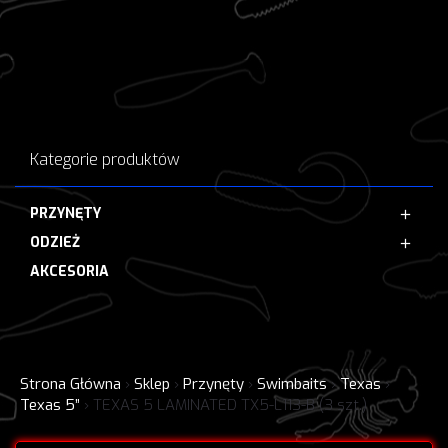
Kategorie produktów
PRZYNĘTY
ODZIEŻ
AKCESORIA
Strona Główna
›
Sklep
›
Przynęty
›
Swimbaits
›
Texas
›
Texas 5”
›
TEXAS 5 LAMINATED TX5-L113-B (3 szt.)