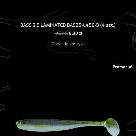
BASS 2,5 LAMINATED BAS25-L456-B (4 szt.)
Pierwotna
Aktualna
10,38
zł
8,30
zł
cena
cena
Dodaj do koszyka
wynosiła:
wynosi:
10,38 zł.
8,30 zł.
Promocja!