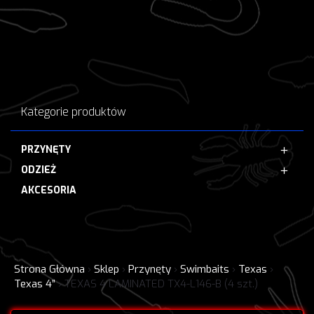
Kategorie produktów
PRZYNĘTY
ODZIEŻ
AKCESORIA
Strona Główna
›
Sklep
›
Przynęty
›
Swimbaits
›
Texas
›
Texas 4”
›
TEXAS 4 LAMINATED TX4-L146-B (4 szt.)