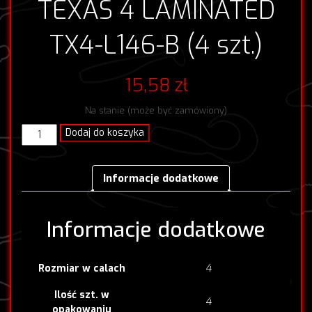
TEXAS 4 LAMINATED
TX4-L146-B (4 szt.)
15,58
zł
Na stanie (może być zamówiony)
ilość
Dodaj do koszyka
TEXAS
4
LAMINATED
Informacje dodatkowe
TX4-
L146-
B
Informacje dodatkowe
(4
szt.)
4
Rozmiar w calach
Ilość szt. w
4
opakowaniu