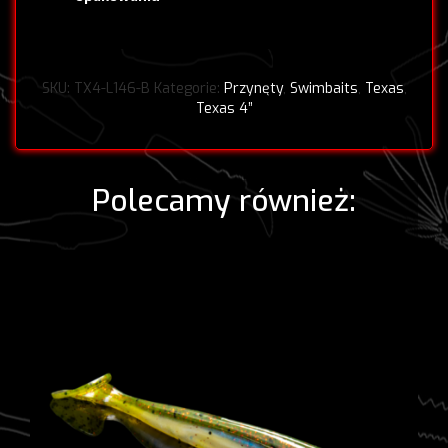
SKU:
TX4-L146-B
Kategorie:
Przynęty
,
Swimbaits
,
Texas
,
Texas 4”
Polecamy również: