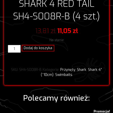
SHARK 4 RED TAIL
SH4-S008R-B (4 szt.)
Pierwotna
Aktualna
13,81
zł
11,05
zł
cena
cena
Na stanie
wynosiła:
wynosi:
ilość
Dodaj do koszyka
SHARK
13,81 zł.
11,05 zł.
4
RED
TAIL
SKU:
SH4-S008R-B
Kategorie:
Przynęty
,
Shark
,
Shark 4”
SH4-
(~10cm)
,
Swimbaits
S008R-
B
(4
szt.)
Polecamy również:
Promocja!