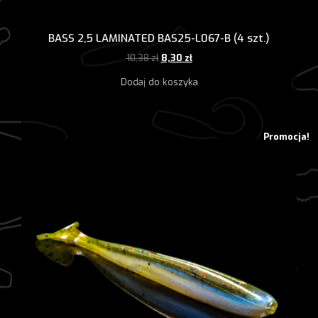
BASS 2,5 LAMINATED BAS25-L067-B (4 szt.)
Pierwotna
Aktualna
10,38
zł
8,30
zł
cena
cena
Dodaj do koszyka
wynosiła:
wynosi:
10,38 zł.
8,30 zł.
Promocja!