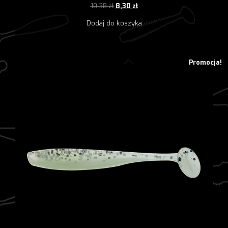
Pierwotna
Aktualna
10,38
zł
8,30
zł
cena
cena
Dodaj do koszyka
wynosiła:
wynosi:
10,38 zł.
8,30 zł.
Promocja!