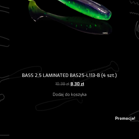
BASS 2,5 LAMINATED BAS25-L113-B (4 szt.)
Pierwotna
Aktualna
10,38
zł
8,30
zł
cena
cena
Dodaj do koszyka
wynosiła:
wynosi:
10,38 zł.
8,30 zł.
Promocja!