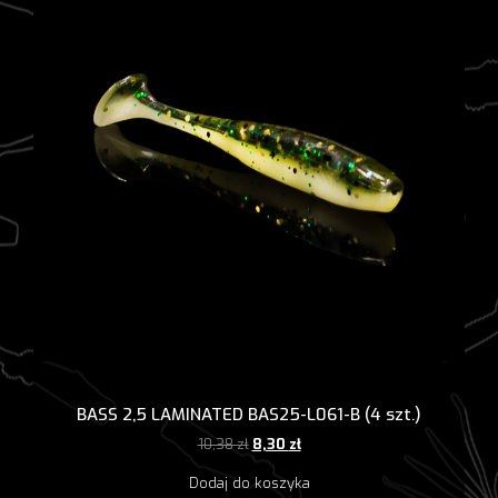
BASS 2,5 LAMINATED BAS25-L061-B (4 szt.)
Pierwotna
Aktualna
10,38
zł
8,30
zł
cena
cena
Dodaj do koszyka
wynosiła:
wynosi: