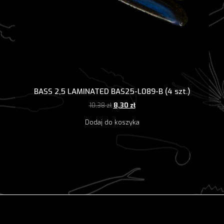
BASS 2,5 LAMINATED BAS25-L089-B (4 szt.)
Pierwotna
Aktualna
10,38
zł
8,30
zł
cena
cena
Dodaj do koszyka
wynosiła:
wynosi:
10,38 zł.
8,30 zł.