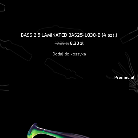
BASS 2,5 LAMINATED BAS25-L038-B (4 szt.)
Pierwotna
Aktualna
10,38
zł
8,30
zł
cena
cena
Dodaj do koszyka
wynosiła:
wynosi:
10,38 zł.
8,30 zł.
Promocja!