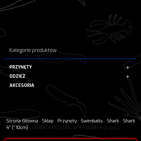
Kategorie produktów
PRZYNĘTY
ODZIEŻ
AKCESORIA
Strona Główna
›
Sklep
›
Przynęty
›
Swimbaits
›
Shark
›
Shark
4” (~10cm)
›
SHARK 4 RED TAIL SH4-S008R-B (4 szt.)