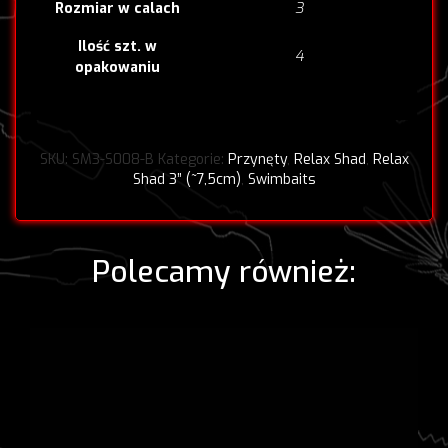
3
Rozmiar w calach
Ilość szt. w
4
opakowaniu
SKU:
SM3-S008-B
Kategorie:
Przynęty
,
Relax Shad
,
Relax
Shad 3” (~7,5cm)
,
Swimbaits
Polecamy również: