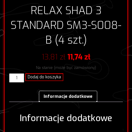
RELAX SHAD 3
STANDARD SM3-S008-
B (4 szt.)
Pierwotna
Aktualna
13,81
zł
11,74
zł
cena
cena
Na stanie (może być zamówiony)
wynosiła:
wynosi:
ilość
Dodaj do koszyka
RELAX
13,81 zł.
11,74 zł.
SHAD
3
Informacje dodatkowe
STANDARD
SM3-
S008-
Informacje dodatkowe
B
(4
szt.)