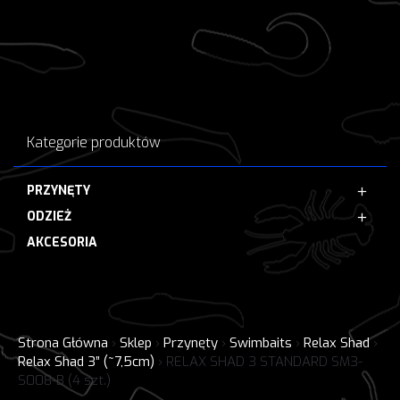
Kategorie produktów
PRZYNĘTY
ODZIEŻ
AKCESORIA
Strona Główna
›
Sklep
›
Przynęty
›
Swimbaits
›
Relax Shad
›
Relax Shad 3” (~7,5cm)
›
RELAX SHAD 3 STANDARD SM3-
S008-B (4 szt.)