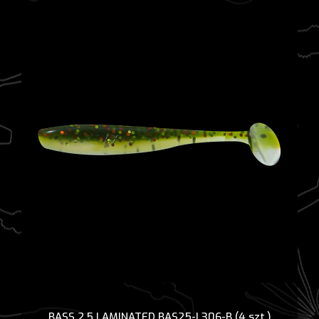
BASS 2,5 LAMINATED BAS25-L306-B (4 szt.)