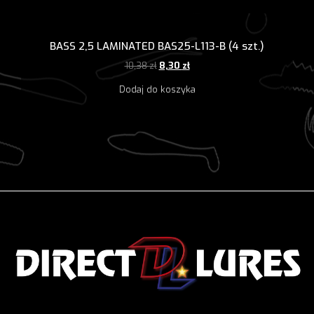
BASS 2,5 LAMINATED BAS25-L113-B (4 szt.)
Pierwotna
Aktualna
10,38
zł
8,30
zł
cena
cena
Dodaj do koszyka
wynosiła:
wynosi:
10,38 zł.
8,30 zł.