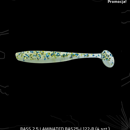
Promocja!
BASS 2,5 LAMINATED BAS25-L122-B (4 szt.)