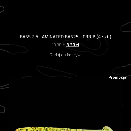
BASS 2,5 LAMINATED BAS25-L038-B (4 szt.)
Pierwotna
Aktualna
10,38
zł
8,30
zł
cena
cena
Dodaj do koszyka
wynosiła:
wynosi:
10,38 zł.
8,30 zł.
Promocja!