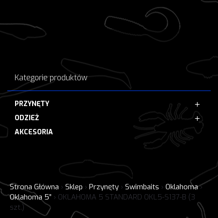
Kategorie produktów
PRZYNĘTY
ODZIEŻ
AKCESORIA
Strona Główna
›
Sklep
›
Przynęty
›
Swimbaits
›
Oklahoma
›
Oklahoma 5”
›
OKLAHOMA 5 STANDARD OKL5-S137-B (3
szt.)