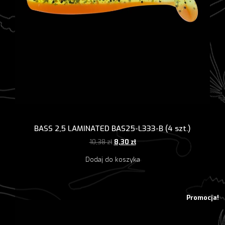
BASS 2,5 LAMINATED BAS25-L333-B (4 szt.)
Pierwotna
Aktualna
10,38
zł
8,30
zł
cena
cena
Dodaj do koszyka
wynosiła:
wynosi:
10,38 zł.
8,30 zł.
Promocja!