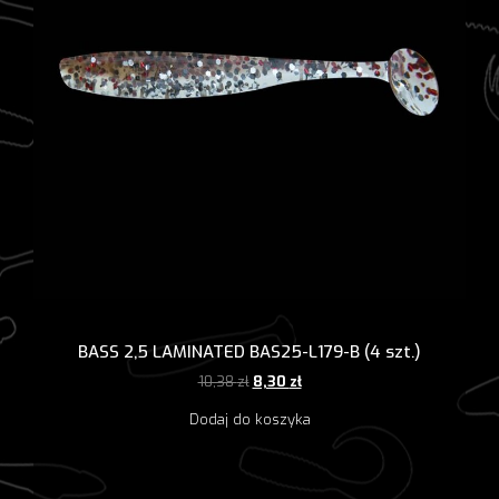
BASS 2,5 LAMINATED BAS25-L179-B (4 szt.)
Pierwotna
Aktualna
10,38
zł
8,30
zł
cena
cena
Dodaj do koszyka
wynosiła:
wynosi:
10,38 zł.
8,30 zł.