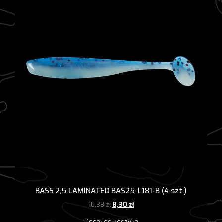
BASS 2,5 LAMINATED BAS25-L181-B (4 szt.)
Pierwotna
Aktualna
10,38
zł
8,30
zł
cena
cena
Dodaj do koszyka
wynosiła:
wynosi: