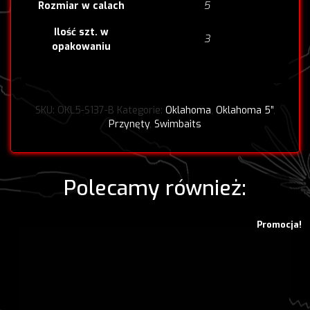
5
Rozmiar w calach
Ilość szt. w
3
opakowaniu
SKU:
OKL5-S137-B
Kategorie:
Oklahoma
,
Oklahoma 5”
,
Przynęty
,
Swimbaits
Polecamy również:
Promocja!