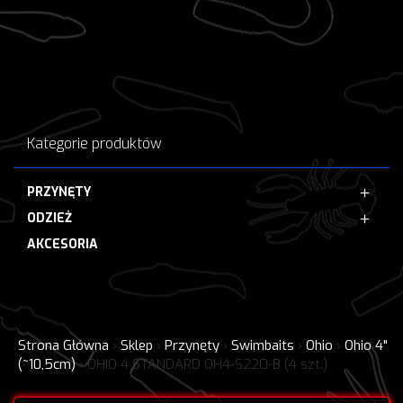
Kategorie produktów
PRZYNĘTY
ODZIEŻ
AKCESORIA
Strona Główna
›
Sklep
›
Przynęty
›
Swimbaits
›
Ohio
›
Ohio 4"
(~10,5cm)
›
OHIO 4 STANDARD OH4-S220-B (4 szt.)