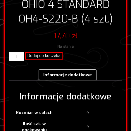
OHIO 4 STANDARD
OH4-S220-B (4 szt.)
17,70
zł
Na stanie
ilość
Dodaj do koszyka
OHIO
4
STANDARD
Informacje dodatkowe
OH4-
S220-
B
Informacje dodatkowe
(4
szt.)
4
Rozmiar w calach
Ilość szt. w
4
opakowaniu