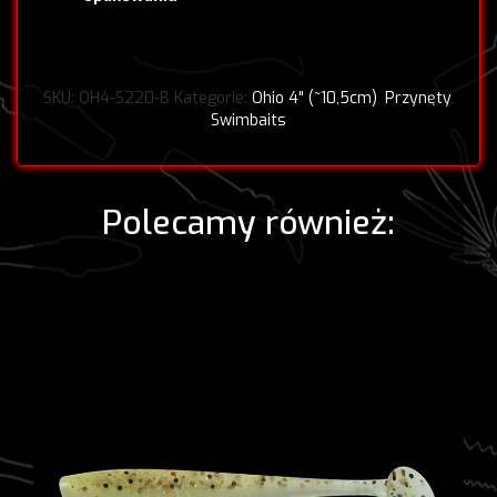
SKU:
OH4-S220-B
Kategorie:
Ohio 4" (~10,5cm)
,
Przynęty
,
Swimbaits
Polecamy również: