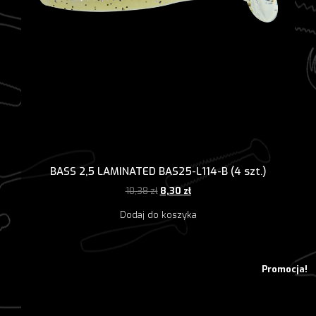
BASS 2,5 LAMINATED BAS25-L114-B (4 szt.)
Pierwotna
Aktualna
10,38
zł
8,30
zł
cena
cena
Dodaj do koszyka
wynosiła:
wynosi:
10,38 zł.
8,30 zł.
Promocja!