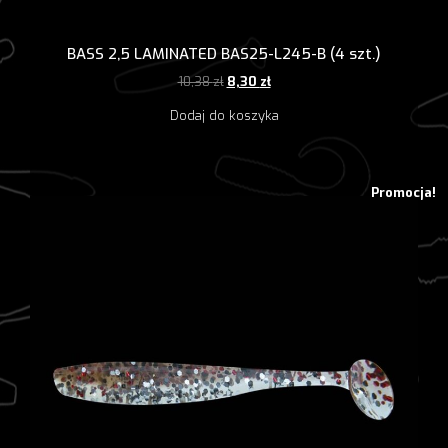
BASS 2,5 LAMINATED BAS25-L245-B (4 szt.)
Pierwotna
Aktualna
10,38
zł
8,30
zł
cena
cena
Dodaj do koszyka
wynosiła:
wynosi:
10,38 zł.
8,30 zł.
Promocja!