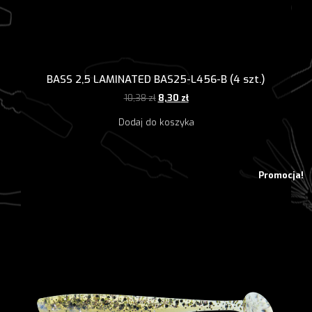
BASS 2,5 LAMINATED BAS25-L456-B (4 szt.)
Pierwotna
Aktualna
10,38
zł
8,30
zł
cena
cena
Dodaj do koszyka
wynosiła:
wynosi:
10,38 zł.
8,30 zł.
Promocja!