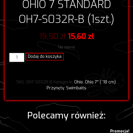
OHIO 7 STANDARD
OH7-S032R-B (1szt.)
Pierwotna
Aktualna
19,50
zł
15,60
zł
cena
cena
Na stanie
wynosiła:
wynosi:
ilość
Dodaj do koszyka
OHIO
19,50 zł.
15,60 zł.
7
STANDARD
OH7-
SKU:
OH7-S032R-B
Kategorie:
Ohio
,
Ohio 7" (~18 cm)
,
S032R-
Przynęty
,
Swimbaits
B
(1szt.)
Polecamy również:
Promocja!