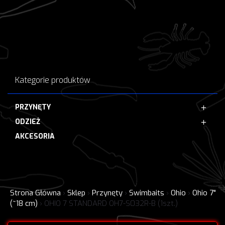
Kategorie produktów
PRZYNĘTY
ODZIEŻ
AKCESORIA
Strona Główna
›
Sklep
›
Przynęty
›
Swimbaits
›
Ohio
›
Ohio 7"
(~18 cm)
›
OHIO 7 STANDARD OH7-S032R-B (1szt.)