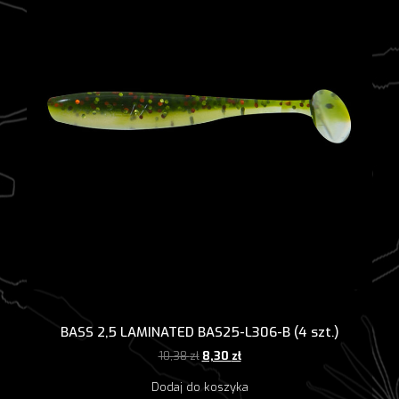
BASS 2,5 LAMINATED BAS25-L306-B (4 szt.)
Pierwotna
Aktualna
10,38
zł
8,30
zł
cena
cena
Dodaj do koszyka
wynosiła:
wynosi: