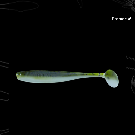
10,38 zł.
8,30 zł.
Promocja!