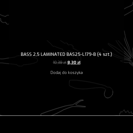
BASS 2,5 LAMINATED BAS25-L179-B (4 szt.)
Pierwotna
Aktualna
10,38
zł
8,30
zł
cena
cena
Dodaj do koszyka
wynosiła:
wynosi:
10,38 zł.
8,30 zł.