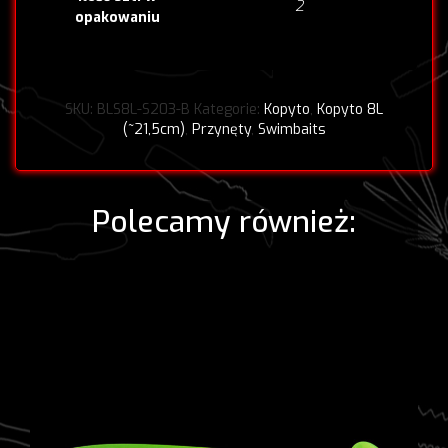
2
opakowaniu
SKU:
BLS8L-S203-B
Kategorie:
Kopyto
,
Kopyto 8L
(~21,5cm)
,
Przynęty
,
Swimbaits
Polecamy również: