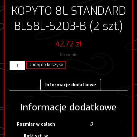
KOPYTO 8L STANDARD
BLS8L-S203-B (2 szt.)
42,72
zł
Na stanie
ilość
Dodaj do koszyka
KOPYTO
8L
STANDARD
Informacje dodatkowe
BLS8L-
S203-
B
Informacje dodatkowe
(2
szt.)
8
Rozmiar w calach
Ilość szt. w