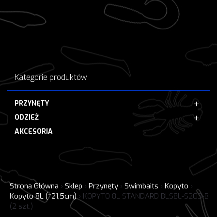
Kategorie produktów
PRZYNĘTY
ODZIEŻ
AKCESORIA
Strona Główna
›
Sklep
›
Przynęty
›
Swimbaits
›
Kopyto
›
Kopyto 8L (~21,5cm)
›
KOPYTO 8L STANDARD BLS8L-S203-B
(2 szt.)