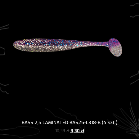
BASS 2,5 LAMINATED BAS25-L318-B (4 szt.)
Pierwotna
Aktualna
10,38
zł
8,30
zł
cena
cena