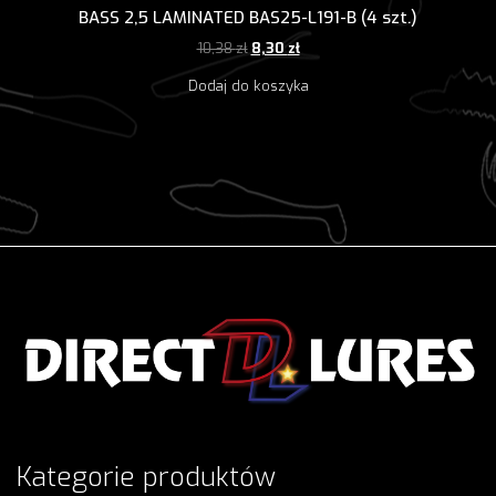
BASS 2,5 LAMINATED BAS25-L191-B (4 szt.)
Pierwotna
Aktualna
10,38
zł
8,30
zł
cena
cena
Dodaj do koszyka
wynosiła:
wynosi:
10,38 zł.
8,30 zł.
Kategorie produktów