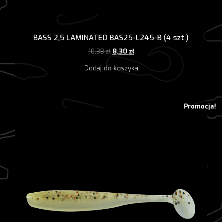
BASS 2,5 LAMINATED BAS25-L245-B (4 szt.)
Pierwotna
Aktualna
10,38
zł
8,30
zł
cena
cena
Dodaj do koszyka
wynosiła:
wynosi:
10,38 zł.
8,30 zł.
Promocja!