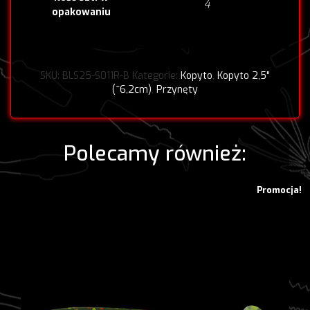
4
opakowaniu
SKU:
BLS25-S011R-B
Kategorie:
Kopyto
,
Kopyto 2,5"
(~6,2cm)
,
Przynęty
Polecamy również:
Promocja!