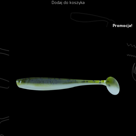
Dodaj do koszyka
wynosiła:
wynosi:
10,38 zł.
8,30 zł.
Promocja!