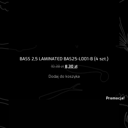
BASS 2,5 LAMINATED BAS25-L001-B (4 szt.)
Pierwotna
Aktualna
10,38
zł
8,30
zł
cena
cena
Dodaj do koszyka
wynosiła:
wynosi:
10,38 zł.
8,30 zł.
Promocja!