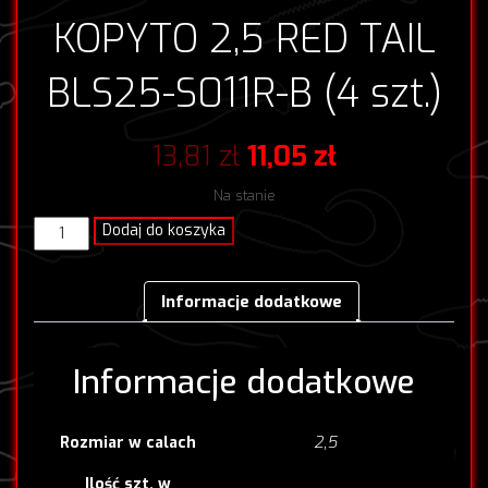
KOPYTO 2,5 RED TAIL
BLS25-S011R-B (4 szt.)
Pierwotna
Aktualna
13,81
zł
11,05
zł
cena
cena
Na stanie
wynosiła:
wynosi:
ilość
Dodaj do koszyka
KOPYTO
13,81 zł.
11,05 zł.
2,5
RED
Informacje dodatkowe
TAIL
BLS25-
S011R-
Informacje dodatkowe
B
(4
szt.)
2,5
Rozmiar w calach
Ilość szt. w