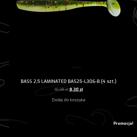
BASS 2,5 LAMINATED BAS25-L306-B (4 szt.)
Pierwotna
Aktualna
10,38
zł
8,30
zł
cena
cena
Dodaj do koszyka
wynosiła:
wynosi:
10,38 zł.
8,30 zł.
Promocja!