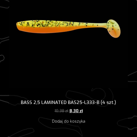
BASS 2,5 LAMINATED BAS25-L333-B (4 szt.)
Pierwotna
Aktualna
10,38
zł
8,30
zł
cena
cena
Dodaj do koszyka
wynosiła:
wynosi:
10,38 zł.
8,30 zł.