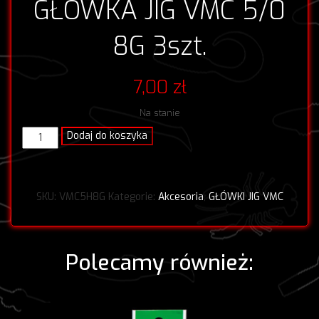
GŁÓWKA JIG VMC 5/0
8G 3szt.
7,00
zł
Na stanie
ilość
Dodaj do koszyka
GŁÓWKA
JIG
VMC
5/0
SKU:
VMC5H8G
Kategorie:
Akcesoria
,
GŁÓWKI JIG VMC
8G
3szt.
Polecamy również: