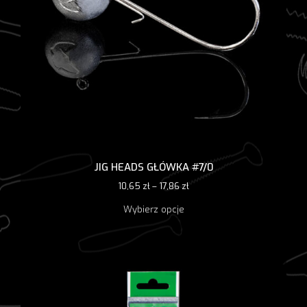
JIG HEADS GŁÓWKA #7/0
10,65
zł
–
17,86
zł
Ten
Wybierz opcje
produkt
ma
wiele
wariantów.
Opcje
można
wybrać