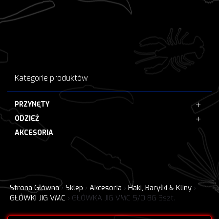
Kategorie produktów
PRZYNĘTY
ODZIEŻ
AKCESORIA
Strona Główna
›
Sklep
›
Akcesoria
›
Haki, Baryłki & Kliny
›
GŁÓWKI JIG VMC
›
GŁÓWKA JIG VMC 5/0 8G 3szt.