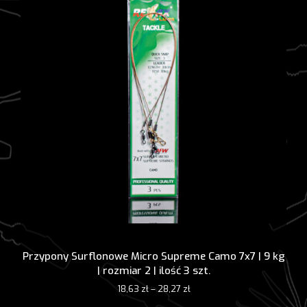
na
stronie
produktu
Przypony Surflonowe Micro Supreme Camo 7x7 | 9 kg
| rozmiar 2 | ilość 3 szt.
18,63
zł
–
28,27
zł
Ten