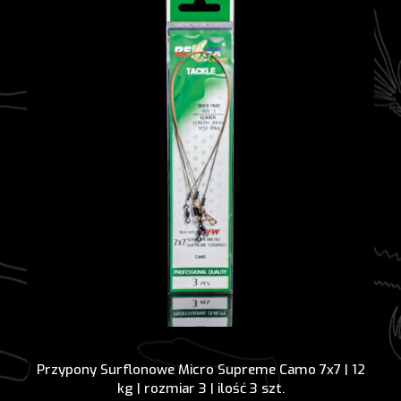
Przypony Surflonowe Micro Supreme Camo 7x7 | 12
kg | rozmiar 3 | ilość 3 szt.