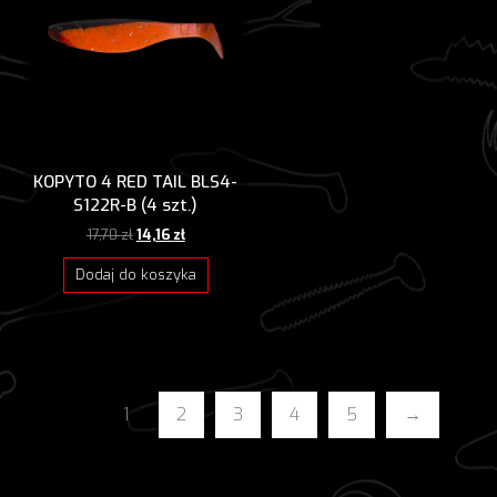
KOPYTO 4 RED TAIL BLS4-
S122R-B (4 szt.)
Pierwotna
Aktualna
17,70
zł
14,16
zł
cena
cena
wynosiła:
wynosi:
Dodaj do koszyka
17,70 zł.
14,16 zł.
1
2
3
4
5
→