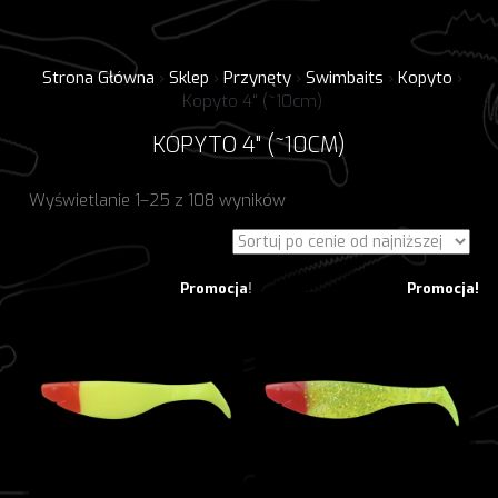
Strona Główna
›
Sklep
›
Przynęty
›
Swimbaits
›
Kopyto
›
Kopyto 4" (~10cm)
KOPYTO 4" (~10CM)
Posortowane
Wyświetlanie 1–25 z 108 wyników
według
ceny:
od
Promocja!
Promocja!
niskiej
do
wysokiej