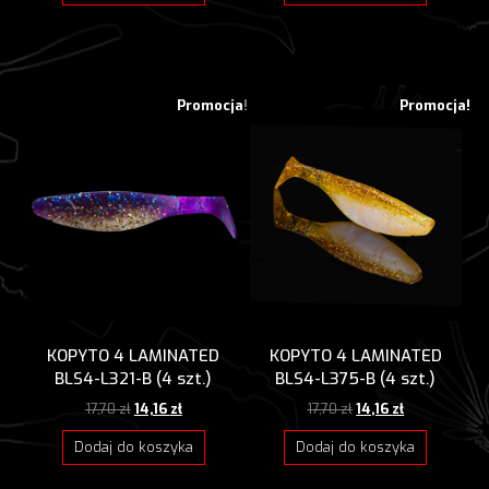
17,70 zł.
14,16 zł.
17,70 zł.
14,16 zł.
Promocja!
Promocja!
KOPYTO 4 LAMINATED
KOPYTO 4 LAMINATED
BLS4-L321-B (4 szt.)
BLS4-L375-B (4 szt.)
Pierwotna
Aktualna
Pierwotna
Aktualna
17,70
zł
14,16
zł
17,70
zł
14,16
zł
cena
cena
cena
cena
wynosiła:
wynosi:
wynosiła:
wynosi:
Dodaj do koszyka
Dodaj do koszyka
17,70 zł.
14,16 zł.
17,70 zł.
14,16 zł.