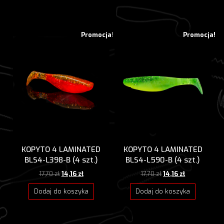
Promocja!
Promocja!
KOPYTO 4 LAMINATED
KOPYTO 4 LAMINATED
BLS4-L398-B (4 szt.)
BLS4-L590-B (4 szt.)
Pierwotna
Aktualna
Pierwotna
Aktualna
17,70
zł
14,16
zł
17,70
zł
14,16
zł
cena
cena
cena
cena
wynosiła:
wynosi:
wynosiła:
wynosi:
Dodaj do koszyka
Dodaj do koszyka
17,70 zł.
14,16 zł.
17,70 zł.
14,16 zł.