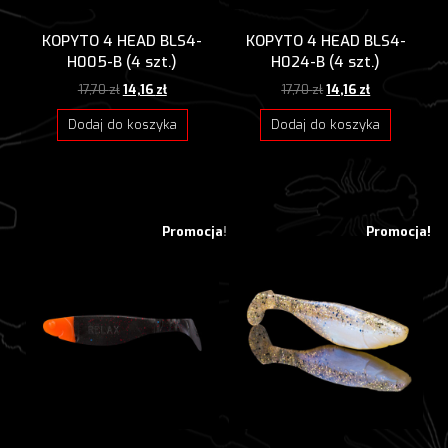
KOPYTO 4 HEAD BLS4-
KOPYTO 4 HEAD BLS4-
H005-B (4 szt.)
H024-B (4 szt.)
Pierwotna
Aktualna
Pierwotna
Aktualna
17,70
zł
14,16
zł
17,70
zł
14,16
zł
cena
cena
cena
cena
wynosiła:
wynosi:
wynosiła:
wynosi:
Dodaj do koszyka
Dodaj do koszyka
17,70 zł.
14,16 zł.
17,70 zł.
14,16 zł.
Promocja!
Promocja!