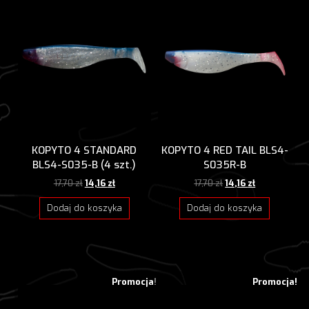
KOPYTO 4 STANDARD
KOPYTO 4 RED TAIL BLS4-
BLS4-S035-B (4 szt.)
S035R-B
Pierwotna
Aktualna
Pierwotna
Aktualna
17,70
zł
14,16
zł
17,70
zł
14,16
zł
cena
cena
cena
cena
wynosiła:
wynosi:
wynosiła:
wynosi:
Dodaj do koszyka
Dodaj do koszyka
17,70 zł.
14,16 zł.
17,70 zł.
14,16 zł.
Promocja!
Promocja!