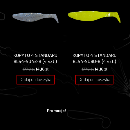
KOPYTO 4 STANDARD
KOPYTO 4 STANDARD
BLS4-S043-B (4 szt.)
BLS4-S080-B (4 szt.)
Pierwotna
Aktualna
Pierwotna
Aktualna
17,70
zł
14,16
zł
17,70
zł
14,16
zł
cena
cena
cena
cena
wynosiła:
wynosi:
wynosiła:
wynosi:
Dodaj do koszyka
Dodaj do koszyka
17,70 zł.
14,16 zł.
17,70 zł.
14,16 zł.
Promocja!