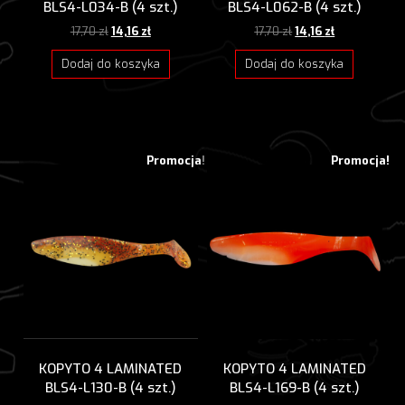
BLS4-L034-B (4 szt.)
BLS4-L062-B (4 szt.)
Pierwotna
Aktualna
Pierwotna
Aktualna
17,70
zł
14,16
zł
17,70
zł
14,16
zł
cena
cena
cena
cena
wynosiła:
wynosi:
wynosiła:
wynosi:
Dodaj do koszyka
Dodaj do koszyka
17,70 zł.
14,16 zł.
17,70 zł.
14,16 zł.
Promocja!
Promocja!
KOPYTO 4 LAMINATED
KOPYTO 4 LAMINATED
BLS4-L130-B (4 szt.)
BLS4-L169-B (4 szt.)