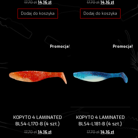
Pierwotna
Aktualna
Pierwotna
Aktualna
17,70
zł
14,16
zł
17,70
zł
14,16
zł
cena
cena
cena
cena
wynosiła:
wynosi:
wynosiła:
wynosi:
Dodaj do koszyka
Dodaj do koszyka
17,70 zł.
14,16 zł.
17,70 zł.
14,16 zł.
Promocja!
Promocja!
KOPYTO 4 LAMINATED
KOPYTO 4 LAMINATED
BLS4-L170-B (4 szt.)
BLS4-L181-B (4 szt.)
Pierwotna
Aktualna
Pierwotna
Aktualna
17,70
zł
14,16
zł
17,70
zł
14,16
zł
cena
cena
cena
cena