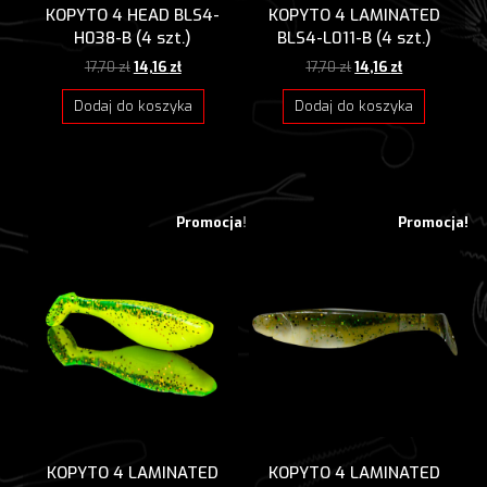
KOPYTO 4 HEAD BLS4-
KOPYTO 4 LAMINATED
H038-B (4 szt.)
BLS4-L011-B (4 szt.)
Pierwotna
Aktualna
Pierwotna
Aktualna
17,70
zł
14,16
zł
17,70
zł
14,16
zł
cena
cena
cena
cena
wynosiła:
wynosi:
wynosiła:
wynosi:
Dodaj do koszyka
Dodaj do koszyka
17,70 zł.
14,16 zł.
17,70 zł.
14,16 zł.
Promocja!
Promocja!
KOPYTO 4 LAMINATED
KOPYTO 4 LAMINATED