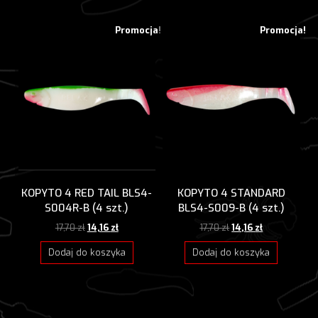
Promocja!
Promocja!
KOPYTO 4 RED TAIL BLS4-
KOPYTO 4 STANDARD
S004R-B (4 szt.)
BLS4-S009-B (4 szt.)
Pierwotna
Aktualna
Pierwotna
Aktualna
17,70
zł
14,16
zł
17,70
zł
14,16
zł
cena
cena
cena
cena
wynosiła:
wynosi:
wynosiła:
wynosi:
Dodaj do koszyka
Dodaj do koszyka
17,70 zł.
14,16 zł.
17,70 zł.
14,16 zł.