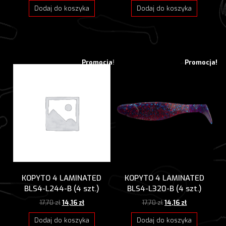
wynosiła:
wynosi:
wynosiła:
wynosi:
Dodaj do koszyka
Dodaj do koszyka
17,70 zł.
14,16 zł.
17,70 zł.
14,16 zł.
Promocja!
Promocja!
KOPYTO 4 LAMINATED
KOPYTO 4 LAMINATED
BLS4-L244-B (4 szt.)
BLS4-L320-B (4 szt.)
Pierwotna
Aktualna
Pierwotna
Aktualna
17,70
zł
14,16
zł
17,70
zł
14,16
zł
cena
cena
cena
cena
wynosiła:
wynosi:
wynosiła:
wynosi:
Dodaj do koszyka
Dodaj do koszyka