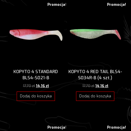
Promocja!
Promocja!
KOPYTO 4 STANDARD
KOPYTO 4 RED TAIL BLS4-
BLS4-S021-B
S034R-B (4 szt.)
Pierwotna
Aktualna
Pierwotna
Aktualna
17,70
zł
14,16
zł
17,70
zł
14,16
zł
cena
cena
cena
cena
wynosiła:
wynosi:
wynosiła:
wynosi:
Dodaj do koszyka
Dodaj do koszyka
17,70 zł.
14,16 zł.
17,70 zł.
14,16 zł.
Promocja!
Promocja!